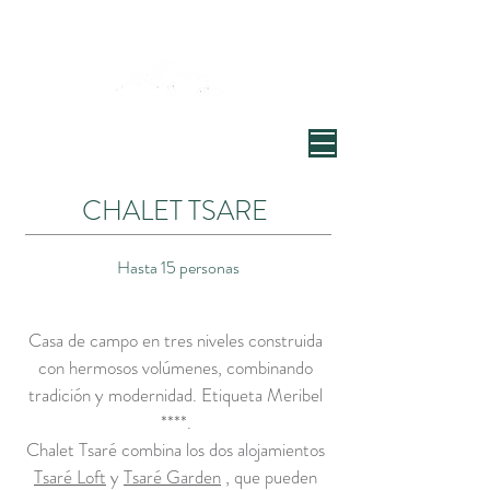
Bienvenidos al Chalet Tsaré
Village de Chandon, Vallée de Meribel
CHALET TSARE
Hasta 15 personas
Casa de campo en tres niveles construida
con hermosos volúmenes, combinando
tradición y modernidad. Etiqueta Meribel
****.
Chalet Tsaré combina los dos alojamientos
Tsaré Loft
y
Tsaré Garden
, que pueden