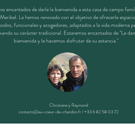
os encantados de darle la bienvenida a esta casa de campo famil
eribel. La hemos renovado con el objetivo de ofrecerle espacio
odos, funcionales y acogedores, adaptados a la vida moderna p
vando su carácter tradicional. Estaremos encantados de "Le da
bienvenida y le hacemos disfrutar de su estancia."
Christiane y Raymond
contacto@au-coeur-de-chandon.fr
/ +33 6 82 58 03 72