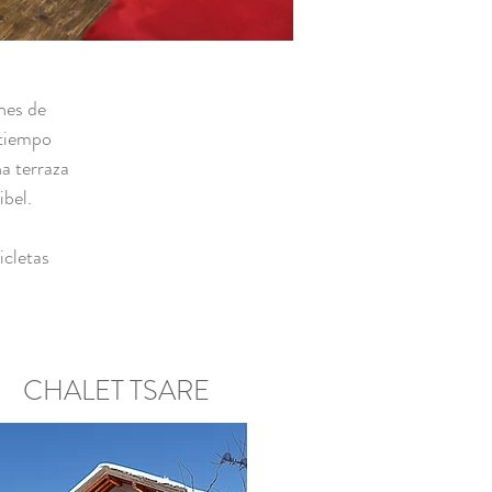
nes de
 tiempo
a terraza
ibel.
icletas
CHALET TSARE