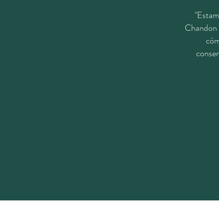
"Estam
Chandon M
cóm
conser