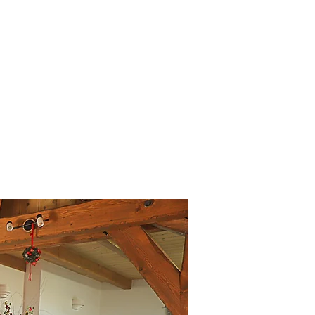
Pueblo de Chandon, valle de Méribel
Actividades