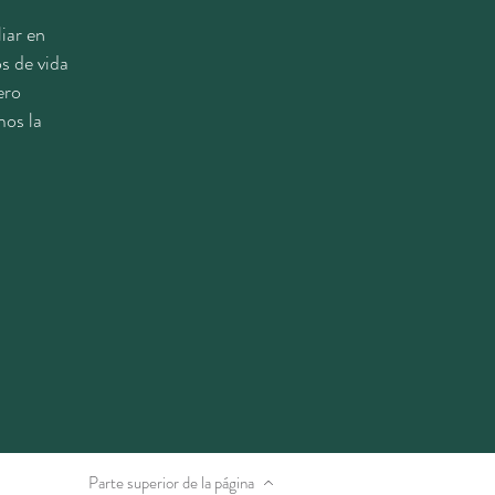
iar en
s de vida
ero
mos la
Parte superior de la página